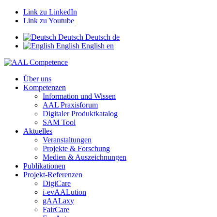
Link zu LinkedIn
Link zu Youtube
Deutsch
Deutsch
de
English
English
en
Über uns
Kompetenzen
Information und Wissen
AAL Praxisforum
Digitaler Produktkatalog
SAM Tool
Aktuelles
Veranstaltungen
Projekte & Forschung
Medien & Auszeichnungen
Publikationen
Projekt-Referenzen
DigiCare
i-evAALution
gAALaxy
FairCare