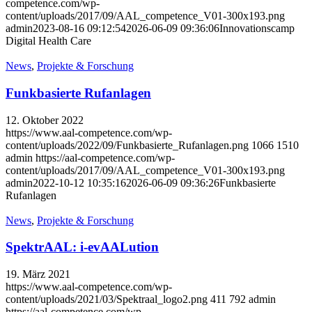
competence.com/wp-
content/uploads/2017/09/AAL_competence_V01-300x193.png
admin
2023-08-16 09:12:54
2026-06-09 09:36:06
Innovationscamp
Digital Health Care
News
,
Projekte & Forschung
Funkbasierte Rufanlagen
12. Oktober 2022
https://www.aal-competence.com/wp-
content/uploads/2022/09/Funkbasierte_Rufanlagen.png
1066
1510
admin
https://aal-competence.com/wp-
content/uploads/2017/09/AAL_competence_V01-300x193.png
admin
2022-10-12 10:35:16
2026-06-09 09:36:26
Funkbasierte
Rufanlagen
News
,
Projekte & Forschung
SpektrAAL: i-evAALution
19. März 2021
https://www.aal-competence.com/wp-
content/uploads/2021/03/Spektraal_logo2.png
411
792
admin
https://aal-competence.com/wp-