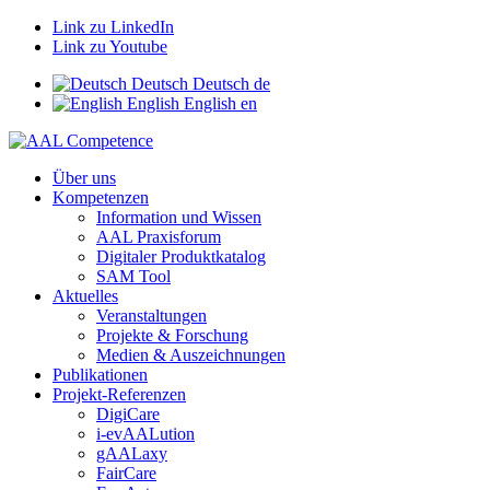
Link zu LinkedIn
Link zu Youtube
Deutsch
Deutsch
de
English
English
en
Über uns
Kompetenzen
Information und Wissen
AAL Praxisforum
Digitaler Produktkatalog
SAM Tool
Aktuelles
Veranstaltungen
Projekte & Forschung
Medien & Auszeichnungen
Publikationen
Projekt-Referenzen
DigiCare
i-evAALution
gAALaxy
FairCare