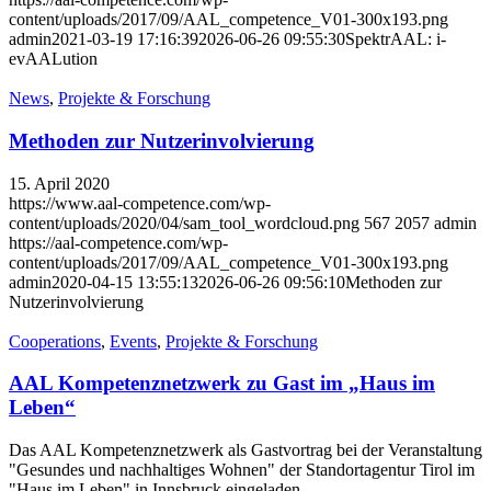
content/uploads/2017/09/AAL_competence_V01-300x193.png
admin
2021-03-19 17:16:39
2026-06-26 09:55:30
SpektrAAL: i-
evAALution
News
,
Projekte & Forschung
Methoden zur Nutzerinvolvierung
15. April 2020
https://www.aal-competence.com/wp-
content/uploads/2020/04/sam_tool_wordcloud.png
567
2057
admin
https://aal-competence.com/wp-
content/uploads/2017/09/AAL_competence_V01-300x193.png
admin
2020-04-15 13:55:13
2026-06-26 09:56:10
Methoden zur
Nutzerinvolvierung
Cooperations
,
Events
,
Projekte & Forschung
AAL Kompetenznetzwerk zu Gast im „Haus im
Leben“
Das AAL Kompetenznetzwerk als Gastvortrag bei der Veranstaltung
"Gesundes und nachhaltiges Wohnen" der Standortagentur Tirol im
"Haus im Leben" in Innsbruck eingeladen.