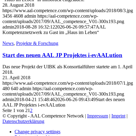
28. August 2018
https://www.aal-competence.com/wp-content/uploads/2018/08/3.jpg
3456
4608
admin
https://aal-competence.com/wp-
content/uploads/2017/09/AAL_competence_V01-300x193.png
admin
2018-08-28 16:32:12
2026-06-26 09:57:47
AAL
Kompetenznetzwerk zu Gast im „Haus im Leben“
News
,
Projekte & Forschung
Start des neuen AAL JP Projektes i-evAALution
Das neue Projekt der UIBK als Konsortialführer startete am 1. April
2018.
21. April 2018
https://www.aal-competence.com/wp-content/uploads/2018/07/1.jpg
480
640
admin
https://aal-competence.com/wp-
content/uploads/2017/09/AAL_competence_V01-300x193.png
admin
2018-04-21 15:48:46
2026-06-26 09:43:49
Start des neuen
AAL JP Projektes i-evAALution
Seite 1 von 2
1
2
© Copyright - AAL Competence Network |
Impressum
|
Imprint
|
Datenschutzerklärung
Change privacy settings