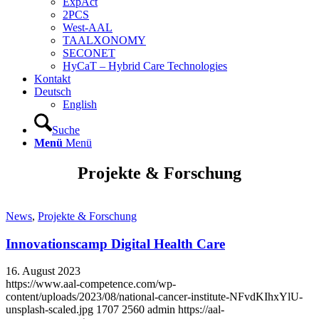
ExpAct
2PCS
West-AAL
TAALXONOMY
SECONET
HyCaT – Hybrid Care Technologies
Kontakt
Deutsch
English
Suche
Menü
Menü
Projekte & Forschung
News
,
Projekte & Forschung
Innovationscamp Digital Health Care
16. August 2023
https://www.aal-competence.com/wp-
content/uploads/2023/08/national-cancer-institute-NFvdKIhxYlU-
unsplash-scaled.jpg
1707
2560
admin
https://aal-