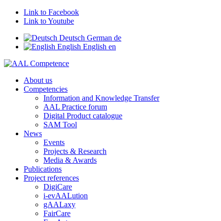
Link to Facebook
Link to Youtube
Deutsch
German
de
English
English
en
About us
Competencies
Information and Knowledge Transfer
AAL Practice forum
Digital Product catalogue
SAM Tool
News
Events
Projects & Research
Media & Awards
Publications
Project references
DigiCare
i-evAALution
gAALaxy
FairCare