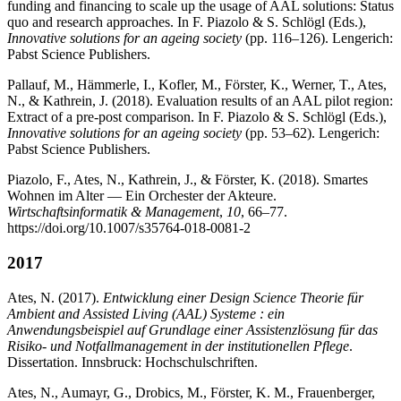
funding and financing to scale up the usage of AAL solutions: Status
quo and research approaches. In F. Piazolo & S. Schlögl (Eds.),
Innovative solutions for an ageing society
(pp. 116–126). Lengerich:
Pabst Science Publishers.
Pallauf, M., Hämmerle, I., Kofler, M., Förster, K., Werner, T., Ates,
N., & Kathrein, J. (2018). Evaluation results of an AAL pilot region:
Extract of a pre-post comparison. In F. Piazolo & S. Schlögl (Eds.),
Innovative solutions for an ageing society
(pp. 53–62). Lengerich:
Pabst Science Publishers.
Piazolo, F., Ates, N., Kathrein, J., & Förster, K. (2018). Smartes
Wohnen im Alter — Ein Orchester der Akteure.
Wirtschaftsinformatik & Management
,
10
, 66–77.
https://doi.org/10.1007/s35764-018-0081-2
2017
Ates, N. (2017).
Entwicklung einer Design Science Theorie für
Ambient and Assisted Living (AAL) Systeme : ein
Anwendungsbeispiel auf Grundlage einer Assistenzlösung für das
Risiko- und Notfallmanagement in der institutionellen Pflege
.
Dissertation. Innsbruck: Hochschulschriften.
Ates, N., Aumayr, G., Drobics, M., Förster, K. M., Frauenberger,