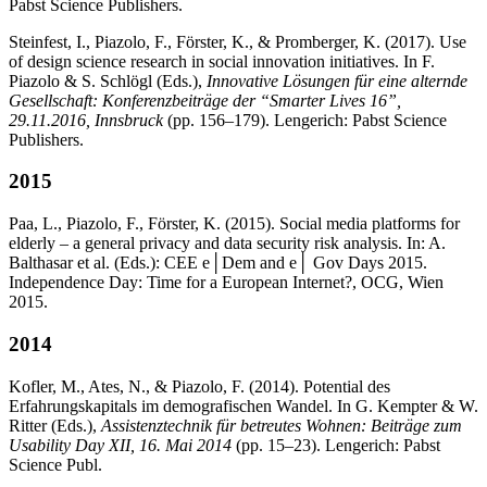
Pabst Science Publishers.
Steinfest, I., Piazolo, F., Förster, K., & Promberger, K. (2017). Use
of design science research in social innovation initiatives. In F.
Piazolo & S. Schlögl (Eds.),
Innovative Lösungen für eine alternde
Gesellschaft: Konferenzbeiträge der “Smarter Lives 16”,
29.11.2016, Innsbruck
(pp. 156–179). Lengerich: Pabst Science
Publishers.
2015
Paa, L., Piazolo, F., Förster, K. (2015). Social media platforms for
elderly – a general privacy and data security risk analysis. In: A.
Balthasar et al. (Eds.): CEE e│Dem and e│ Gov Days 2015.
Independence Day: Time for a European Internet?, OCG, Wien
2015.
2014
Kofler, M., Ates, N., & Piazolo, F. (2014). Potential des
Erfahrungskapitals im demografischen Wandel. In G. Kempter & W.
Ritter (Eds.),
Assistenztechnik für betreutes Wohnen: Beiträge zum
Usability Day XII, 16. Mai 2014
(pp. 15–23). Lengerich: Pabst
Science Publ.