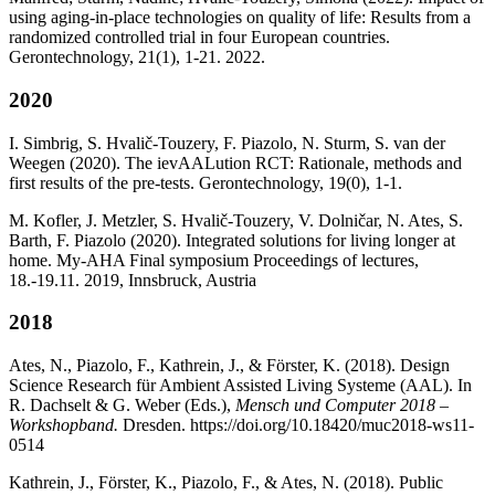
using aging-in-place technologies on quality of life: Results from a
randomized controlled trial in four European countries.
Gerontechnology, 21(1), 1-21. 2022.
2020
I. Simbrig, S. Hvalič-Touzery, F. Piazolo, N. Sturm, S. van der
Weegen (2020). The ievAALution RCT: Rationale, methods and
first results of the pre-tests. Gerontechnology, 19(0), 1-1.
M. Kofler, J. Metzler, S. Hvalič-Touzery, V. Dolničar, N. Ates, S.
Barth, F. Piazolo (2020). Integrated solutions for living longer at
home. My-AHA Final symposium Proceedings of lectures,
18.-19.11. 2019, Innsbruck, Austria
2018
Ates, N., Piazolo, F., Kathrein, J., & Förster, K. (2018). Design
Science Research für Ambient Assisted Living Systeme (AAL). In
R. Dachselt & G. Weber (Eds.),
Mensch und Computer 2018 –
Workshopband.
Dresden. https://doi.org/10.18420/muc2018-ws11-
0514
Kathrein, J., Förster, K., Piazolo, F., & Ates, N. (2018). Public