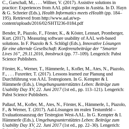
C., Garschall, M., . . . Willner, V. (2017). Assistive solutions in
practice: Experiences from AAL pilot regions in Austria. In D. Hayn
& G. Schreier (Eds.),
Health Informatics meets eHealth
(pp. 184–
195). Retrieved from http://www.aal.at/wp-
content/uploads/2016/02/SHTI236-0184.pdf
Bender, P., Piazolo, F., Förster, K., & Köster, Lennart, Promberger,
Kurt. (2017). Measuring software usability of AAL web-based
solutions. In F. Piazolo & S. Schlögl (Eds.),
Innovative Lösungen
für eine alternde Gesellschaft: Konferenzbeiträge der “Smarter
Lives 16”, 29.11.2016, Innsbruck
(pp. 77–109). Lengerich: Pabst
Science Publishers.
Förster, K., Werner, T., Hämmerle, I., Kofler, M., Ates, N., Piazolo,
F., . . . Fuxreiter, T. (2017). Lessons learned zur Planung und
Durchführung von AAL Testregionen. In G. Kempter & I.
Hämmerle (Eds.),
Umgebungsunterstütztes Leben: Beiträge zum
Usability Day XV, 22. Juni 2017
(1st ed., pp. 113–121). Lengerich:
Pabst Science Publishers.
Pallauf, M., Kofler, M., Ates, N., Förster, K., Hämmerle, I., Piazolo,
F., & Werner, T. (2017). Aal-Lösungen im realen Testumfeld –
Evaluationsauszug der Testregion West-AAL. In G. Kempter & I.
Hämmerle (Eds.),
Umgebungsunterstütztes Leben: Beiträge zum
Usability Day XV, 22.
Juni 2017
(1st ed., pp. 22–30). Lengerich: