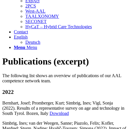
ExpAct
2PCS
West-AAL
TAALXONOMY
SECONET
HyCaT – Hybrid Care Technologies
Contact
English
Deutsch
Menu
Menu
Publications (excerpt)
The following list shows an overview of publications of our AAL
competence network team.
2022
Bernhart, Josef; Promberger, Kurt; Simbrig, Ines; Vigl, Sonja
(2022). Results of a representative survey on age and technology in
South Tyrol. Bozen, Italy
Download
Simbrig, Ines; van der Weegen, Sanne; Piazolo, Felix; Kofler,
Manfred; Sturm, Nadine; Hvalič-Touzery, Simona (2022). Impact of